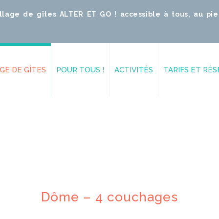
llage de gîtes ALTER ET GO ! accessible à tous, au pi
AGE DE GÎTES
POUR TOUS !
ACTIVITÉS
TARIFS ET RÉ
e 15 places
Séminaires d'entreprise
Cyclisme et VTT
uchages
Réunions familiales
Randonnées
– 6 couchages
Handicap
Sport pleine nature
Séjours sportifs
Bien être
Dôme – 4 couchages
o
Séjours Bien-Être
Détente et baignade