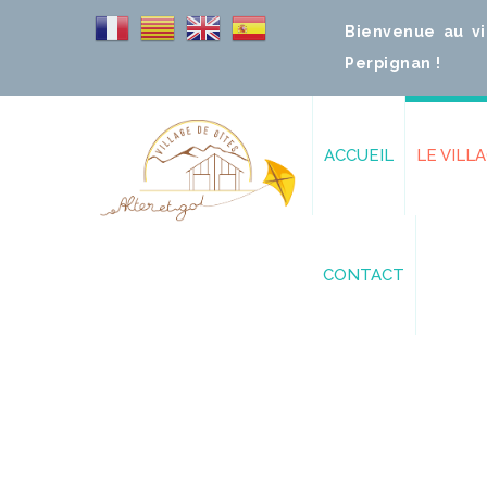
Bienvenue au vi
Perpignan !
ACCUEIL
LE VILL
3 Eco-Gîtes d
CONTACT
Dôme – 4 co
Tente Safari 
Comment venir ?
Extérieurs
Nous Contacter
Piscine Balné