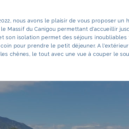
Être
Culture et patrimoine
eption
Et en Hiver ?
2022, nous avons le plaisir de vous proposer un
e Massif du Canigou permettant d'accueillir jus
L'agenda du territoire
 son isolation permet des séjours inoubliables 
coin pour prendre le petit déjeuner. A l'extérieu
s chênes, le tout avec une vue à couper le souff